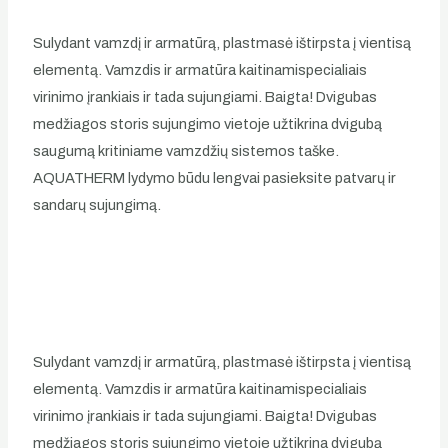
Sulydant vamzdį ir armatūrą, plastmasė ištirpsta į vientisą
elementą. Vamzdis ir armatūra kaitinamispecialiais
virinimo įrankiais ir tada sujungiami. Baigta! Dvigubas
medžiagos storis sujungimo vietoje užtikrina dvigubą
saugumą kritiniame vamzdžių sistemos taške.
AQUATHERM lydymo būdu lengvai pasieksite patvarų ir
sandarų sujungimą.
Sulydant vamzdį ir armatūrą, plastmasė ištirpsta į vientisą
elementą. Vamzdis ir armatūra kaitinamispecialiais
virinimo įrankiais ir tada sujungiami. Baigta! Dvigubas
medžiagos storis sujungimo vietoje užtikrina dvigubą